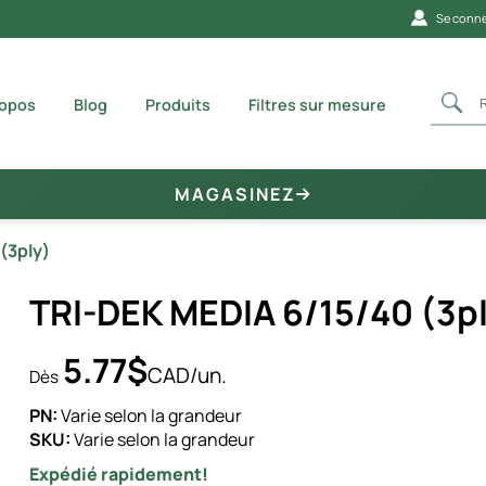
Se conne
ropos
Blog
Produits
Filtres sur mesure
MAGASINEZ
(3ply)
TRI-DEK MEDIA 6/15/40 (3p
5.77$
CAD/un.
Dès
PN:
Varie selon la grandeur
SKU:
Varie selon la grandeur
Expédié rapidement!