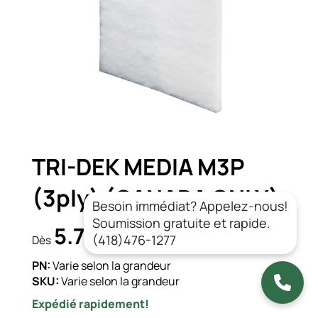
TRI-DEK MEDIA M3P
(3ply) (CANADA ONLY)
Besoin immédiat? Appelez-nous!
Soumission gratuite et rapide.
5.77$
CAD/un.
(418)476-1277
Dès
PN:
Varie selon la grandeur
SKU:
Varie selon la grandeur
Expédié rapidement!