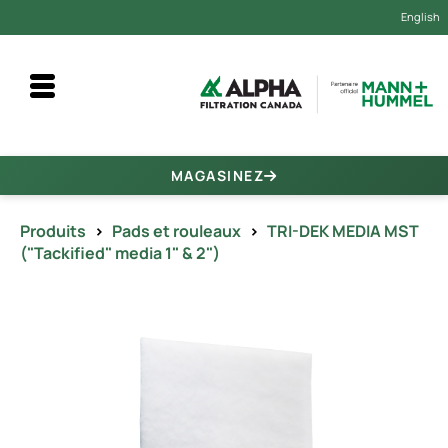
English
MAGASINEZ
Produits
>
Pads et rouleaux
>
TRI-DEK MEDIA MST
("Tackified" media 1" & 2")