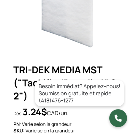
TRI-DEK MEDIA MST
("Tackified" media 1" &
Besoin immédiat? Appelez-nous!
2")
Soumission gratuite et rapide.
(418)476-1277
3.24$
CAD/un.
Dès
PN:
Varie selon la grandeur
SKU:
Varie selon la grandeur